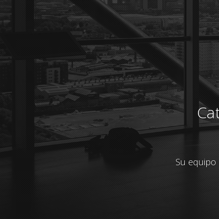
In
Nuestro catá