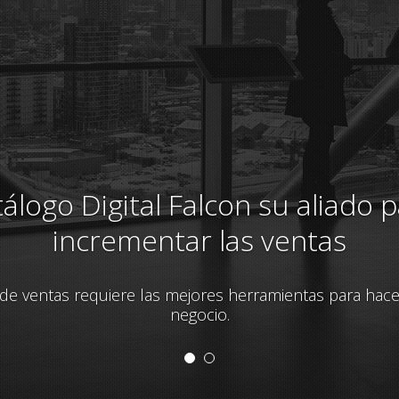
terface basada en crear una g
experiencia de compra
logo digital Falcón fue diseñado y moldeado por las n
los agentes de ventas.